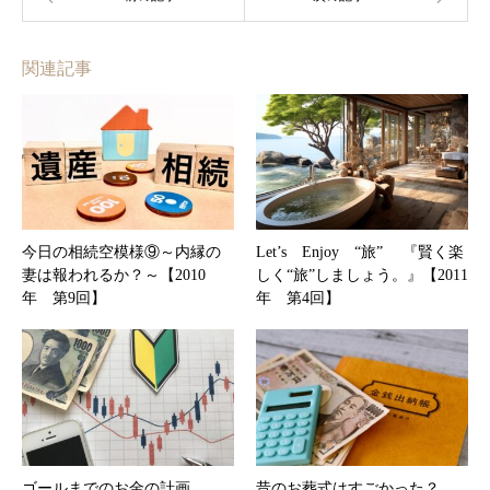
関連記事
今日の相続空模様⑨～内縁の
Let’s Enjoy “旅” 『賢く楽
妻は報われるか？～【2010
しく“旅”しましょう。』【2011
年 第9回】
年 第4回】
ゴールまでのお金の計画
昔のお葬式はすごかった？