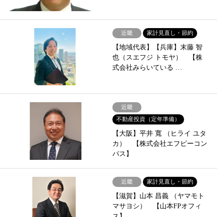
近畿
家計見直し・節約
【地域代表】【兵庫】末藤 智
也（スエフジ トモヤ） 【株
式会社みらいている …
近畿
不動産投資（定年準備）
【大阪】平井 寬 （ヒライ ユタ
カ） 【株式会社エフピーコン
パス】
近畿
家計見直し・節約
【滋賀】山本 昌義 （ヤマモト
マサヨシ） 【山本FPオフィ
ス】