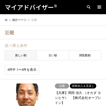
マイアドバイザー®
検索
紹介ページ
近畿
近畿
並べ替え条件
新しい順
古い順
閲覧数順
4件中 1〜4件を表示
近畿
保険加入＆見直し
【兵庫】岡田 佳久 （オカダ ヨ
シヒサ） 【株式会社オーブレ
イン】