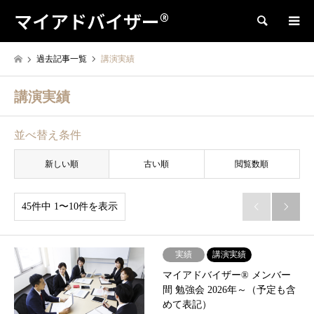
マイアドバイザー®
検索
過去記事一覧
講演実績
講演実績
並べ替え条件
新しい順
古い順
閲覧数順
45件中 1〜10件を表示


実績
講演実績
マイアドバイザー® メンバー
間 勉強会 2026年～（予定も含
めて表記）