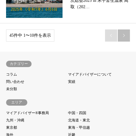
次総会2025 in 米子皆生温泉 鳥
取（202…
45件中 1〜10件を表示


カテゴリー
コラム
マイアドバイザーについて
問い合わせ
実績
未分類
エリア
マイアドバイザー®事務局
中国・四国
九州・沖縄
北海道・東北
東京都
東海・甲信越
海外
近畿