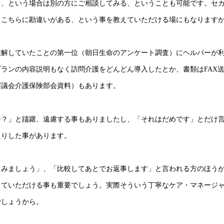
う、という場合は別の方にご相談してみる、ということも可能です。セ
、こちらに勘違いがある、という事を教えていただける場にもなります
誤解していたことの第一位（朝日生命のアンケート調査）にヘルパーが
ランの内容説明もなく訪問介護をどんどん導入したとか、書類はFAX
審議会介護保険部会資料）もあります。
な？」と躊躇、遠慮する事もありましたし、「それはだめです」とだけ
たりした事があります。
てみましょう」、「比較してあとでお返事します」と言われる方のほう
していただける事も重要でしょう。実際そういう丁寧なケア・マネージ
でしょうから。