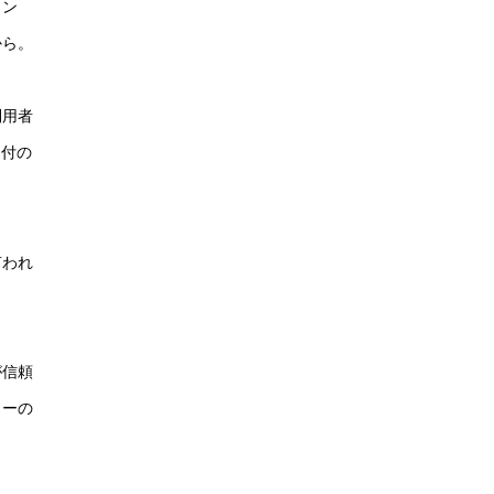
カン
から。
利用者
送付の
言われ
が信頼
ャーの