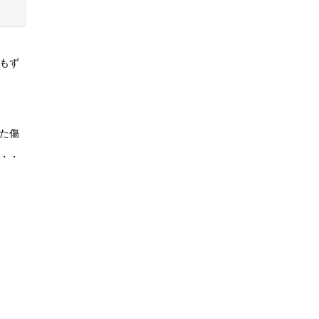
もず
た傷
・・