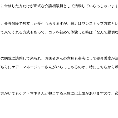
）に合格した方だけが正式な介護相談員として活動していらっしゃいま
的。介護保険で独立した受付もありますが、最近はワンストップ方式と
って来てくれる方式もあって。コレを初めて体験した時は「なんて親切
近の病院に訪問して来られ、お医者さんの意見も参考にして要介護度が
どちらにケア・マネージャーさんがいらっしゃるのか、特にこちらから
る方がいてもケア・マネさんが担当する人数には上限がありますので、