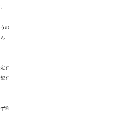
す。
いうの
なん
決定す
希望す
必ず希