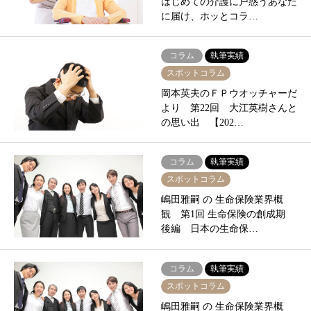
はじめての介護に戸惑うあなた
に届け、ホッとコラ…
コラム
執筆実績
スポットコラム
岡本英夫のＦＰウオッチャーだ
より 第22回 大江英樹さんと
の思い出 【202…
コラム
執筆実績
スポットコラム
嶋田雅嗣 の 生命保険業界概
観 第1回 生命保険の創成期
後編 日本の生命保…
コラム
執筆実績
スポットコラム
嶋田雅嗣 の 生命保険業界概