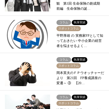
観 第1回 生命保険の創成期
前編 生命保険の誕…
コラム
執筆実績
スポットコラム
平野厚雄 の 実務家FPとして知
っておきたい 中小企業の経営
者を悩ませるよく…
コラム
執筆実績
スポットコラム
岡本英夫のＦＰウオッチャーだ
より 第21回 FP養成講座の
変遷～ ③ 【20…
コラム
執筆実績
スポットコラム