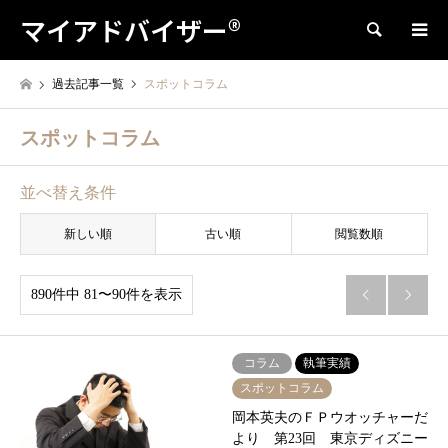
マイアドバイザー®
検索
過去記事一覧
スポットコラム
スポットコラム
並べ替え条件
新しい順
古い順
閲覧数順
890件中 81〜90件を表示


コラム
執筆実績
スポットコラム
岡本英夫のＦＰウオッチャーだ
より 第23回 東京ディズニー