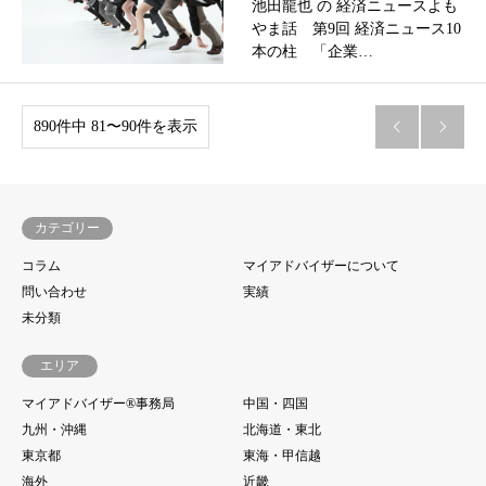
池田龍也 の 経済ニュースよも
やま話 第9回 経済ニュース10
本の柱 「企業…
890件中 81〜90件を表示


カテゴリー
コラム
マイアドバイザーについて
問い合わせ
実績
未分類
エリア
マイアドバイザー®事務局
中国・四国
九州・沖縄
北海道・東北
東京都
東海・甲信越
海外
近畿