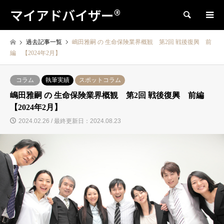
マイアドバイザー®
検索
過去記事一覧
嶋田雅嗣 の 生命保険業界概観 第2回 戦後復興 前
編 【2024年2月】
コラム
執筆実績
スポットコラム
嶋田雅嗣 の 生命保険業界概観 第2回 戦後復興 前編
【2024年2月】
2024.02.26 / 最終更新日：2024.08.23