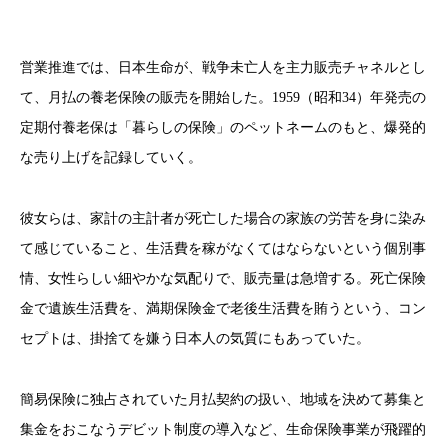
営業推進では、日本生命が、戦争未亡人を主力販売チャネルとし
て、月払の養老保険の販売を開始した。1959（昭和34）年発売の
定期付養老保は「暮らしの保険」のペットネームのもと、爆発的
な売り上げを記録していく。
彼女らは、家計の主計者が死亡した場合の家族の労苦を身に染み
て感じていること、生活費を稼がなくてはならないという個別事
情、女性らしい細やかな気配りで、販売量は急増する。死亡保険
金で遺族生活費を、満期保険金で老後生活費を賄うという、コン
セプトは、掛捨てを嫌う日本人の気質にもあっていた。
簡易保険に独占されていた月払契約の扱い、地域を決めて募集と
集金をおこなうデビット制度の導入など、生命保険事業が飛躍的