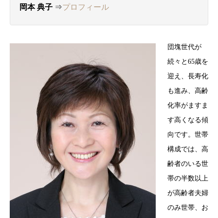
岡本 典子
⇒
プロフィール
団塊世代が
続々と65歳を
迎え、長寿化
も進み、高齢
化率がますま
す高くなる傾
向です。世帯
構成では、高
齢者のいる世
帯の半数以上
が高齢者夫婦
のみ世帯、お