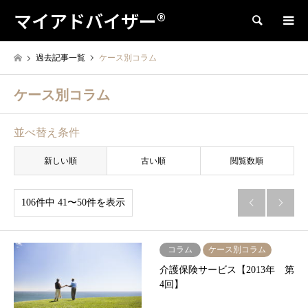
マイアドバイザー®
検索
過去記事一覧
ケース別コラム
ケース別コラム
並べ替え条件
新しい順
古い順
閲覧数順
106件中 41〜50件を表示


コラム
ケース別コラム
介護保険サービス【2013年 第
4回】