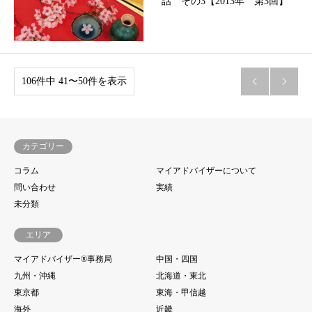
話 その3【2013年 第3回】
106件中 41〜50件を表示


カテゴリー
コラム
マイアドバイザーについて
問い合わせ
実績
未分類
エリア
マイアドバイザー®事務局
中国・四国
九州・沖縄
北海道・東北
東京都
東海・甲信越
海外
近畿