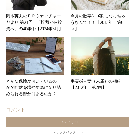
岡本英夫のＦＰウオッチャー
今月の数字6：6割になっちゃ
だより 第24回 「貯蓄から投
うなんて！！【2013年 第6
資へ」の40年①【2024年3月】
回】
どんな保険が向いているの
事実婚－妻（未届）の相続
か？貯蓄を増やす為に切り詰
【2012年 第2回】
められる部分はあるのか？…
コメント
コメント ( 0 )
トラックバック ( 0 )