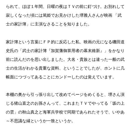
られて、ほぼ１年間、日曜の夜はＴＶの前に釘づけ。お別れして
寂しくなった頃には篤姫でお見かけした堺雅人さんが映画 「武
士の家計簿」に主演なさることを知りました。
家計簿という言葉にＦＰ的に反応した私、映画の元になる磯田道
史氏の「武士の家計簿『加賀藩御算用者の幕末維新』」をかなり
前に読んだのを思い出しました。大名・貴族とは違った一般の武
士の生活がわかる貴重な資料、ということでしたが、ホントに几
帳面につづってあることにカンドーしたのは覚えています。
本棚の奥から引っ張り出して改めてページをめくると、堺さん演
じる猪山直之のお孫さんって、これまたＴＶでやってる「坂の上
の雲」の秋山真之と海軍兵学校で同期であられたそうで、いやあ
～不思議な縁というか一致というか。