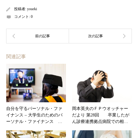
投稿者:
youeki
コメント:
0
関連記事
自分を守るパーソナル・ファ
岡本英夫のＦＰウオッチャー
イナンス – 大学生のためのパ
だより 第28回 卒業したが
ーソナル・ファイナンス …
ん診療連携拠点病院での相…