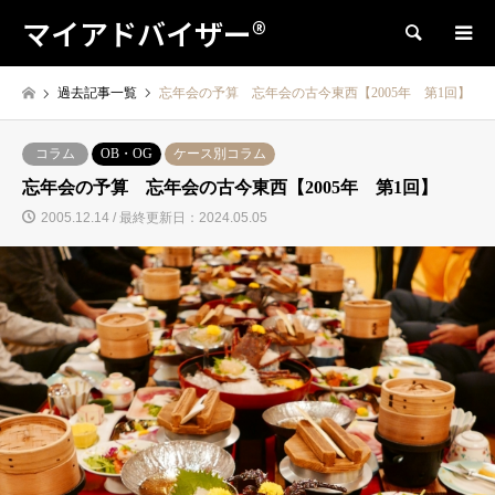
マイアドバイザー®
検索
過去記事一覧
忘年会の予算 忘年会の古今東西【2005年 第1回】
コラム
OB・OG
ケース別コラム
忘年会の予算 忘年会の古今東西【2005年 第1回】
2005.12.14 / 最終更新日：2024.05.05