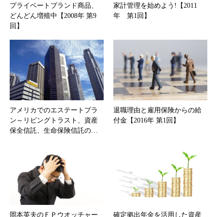
プライベートブランド商品、
家計管理を始めよう!【2011
どんどん増殖中【2008年 第9
年 第1回】
回】
アメリカでのエステートプラ
退職理由と雇用保険からの給
ン～リビングトラスト、資産
付金【2016年 第1回】
保全信託、生命保険信託の…
岡本英夫のＦＰウオッチャー
確定拠出年金を活用した資産