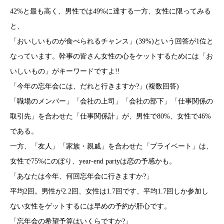
42%と最も高く、男性では49%に達する一方、女性に限ってみる
と、
「おいしいものが食べられるチャンス」(39%)という回答が1位と
なっています。幹事の皆さん女性の心をケットするためには「お
いしいもの」がキーワードですよ!!
「今年の忘年会には、だれと行きますか?」(複数回答)
「職場のメンバー」「会社の上司」「会社の部下」「仕事関係の
取引先」を合わせた「仕事関係計」が、男性で80%、女性で46%
である。
一方、「友人」「家族・親戚」を合わせた「プライベート」は、
女性で75%にのぼり、year-end partyは恋の予感かも。
「あなたは今年、何回忘年会に行きますか?」
平均2回。男性が2.2回、女性は1.7回です、平均1.7回しか参加し
ない女性をゲットするには早めの予約が肝心です。
「忘年会の希望予算はいくらですか?」