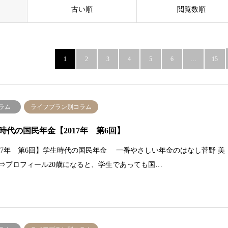
古い順
閲覧数順
1
2
3
4
5
6
…
15
ラム
ライフプラン別コラム
時代の国民年金【2017年 第6回】
017年 第6回】学生時代の国民年金 一番やさしい年金のはなし菅野 美
 ⇒プロフィール20歳になると、学生であっても国…