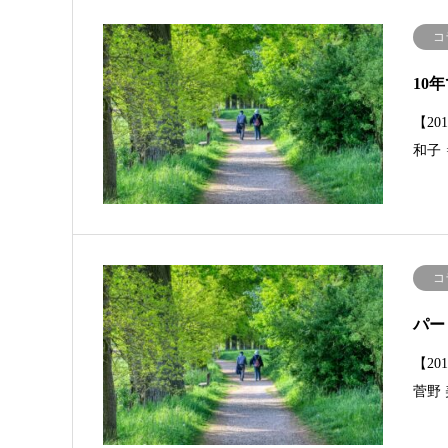
コ
10
【2
和子
コ
パー
【2
菅野