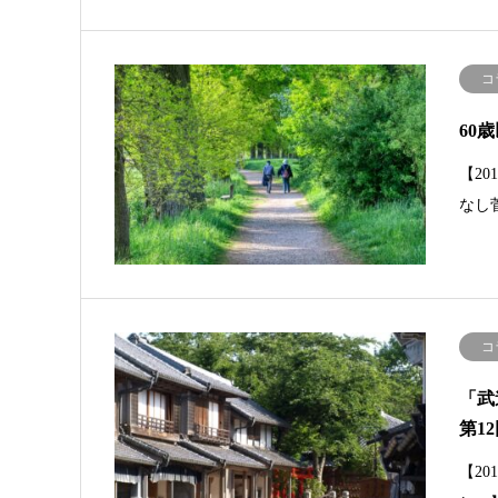
コ
60
【2
なし
コ
「武
第1
【2