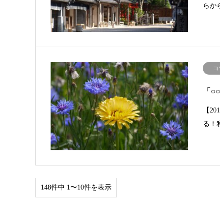
らか
コ
「○
【2
る！
148件中 1〜10件を表示