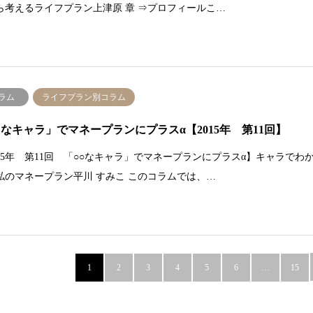
ら考えるライフプラン上津原 章 ⇒プロフィールこ…
ラム
ライフプラン別コラム
○なキャラ」でマネープランにプラスα【2015年 第11回】
015年 第11回 「○○なキャラ」でマネープランにプラスα】キャラでわ
私のマネープラン平川 すみこ このコラムでは、…
1
2
3
4
5
6
…
15