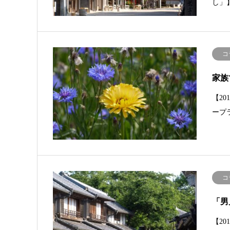
し」
コ
家族
【2
ープ
コ
「男
【2