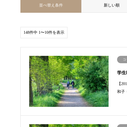
並べ替え条件
新しい順
148件中 1〜10件を表示
コ
学生
【2
和子