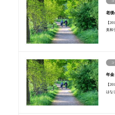
コ
老後
【2
美和
コ
年金
【2
はな