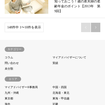
知っておこう！歳の差夫婦の老
齢年金のポイント【2013年 第
9回】
148件中 1〜10件を表示


カテゴリー
コラム
マイアドバイザーについて
問い合わせ
実績
未分類
エリア
マイアドバイザー®事務局
中国・四国
九州・沖縄
北海道・東北
東京都
東海・甲信越
海外
近畿