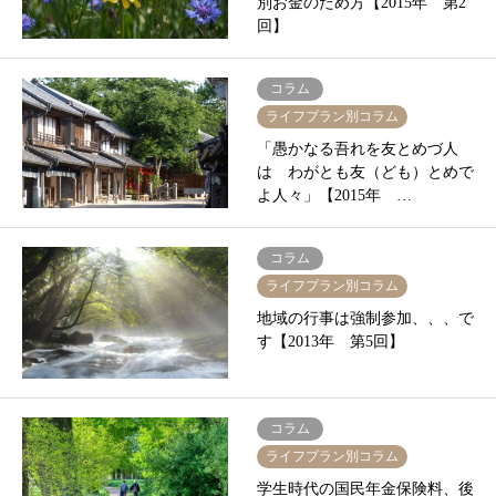
別お金のため方【2015年 第2
回】
コラム
ライフプラン別コラム
「愚かなる吾れを友とめづ人
は わがとも友（ども）とめで
よ人々」【2015年 …
コラム
ライフプラン別コラム
地域の行事は強制参加、、、で
す【2013年 第5回】
コラム
ライフプラン別コラム
学生時代の国民年金保険料、後