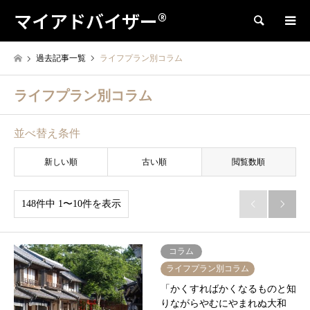
マイアドバイザー®
検索
過去記事一覧
ライフプラン別コラム
ライフプラン別コラム
並べ替え条件
新しい順
古い順
閲覧数順
148件中 1〜10件を表示


コラム
ライフプラン別コラム
「かくすればかくなるものと知
りながらやむにやまれぬ大和