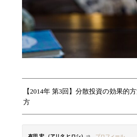
【2014年 第3回】分散投資の効果
方
有田 宏 （アリタ ヒロシ）
⇒
プロフィール