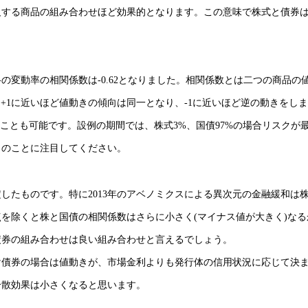
反する商品の組み合わせほど効果的となります。この意味で株式と債券
変動率の相関係数は-0.62となりました。相関係数とは二つの商品の
、+1に近いほど値動きの傾向は同一となり、-1に近いほど逆の動きをし
ことも可能です。設例の期間では、株式3%、国債97%の場合リスクが
このことに注目してください。
限定したものです。特に2013年のアベノミクスによる異次元の金融緩和は
を除くと株と国債の相関係数はさらに小さく(マイナス値が大きく)なる
債券の組み合わせは良い組み合わせと言えるでしょう。
け債券の場合は値動きが、市場金利よりも発行体の信用状況に応じて決
分散効果は小さくなると思います。