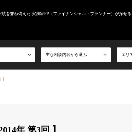
実績を兼ね備えた 実務家FP（ファイナンシャル・プランナー）が探せる
主な相談内容から選ぶ
エリ
 】
14年 第3回 】