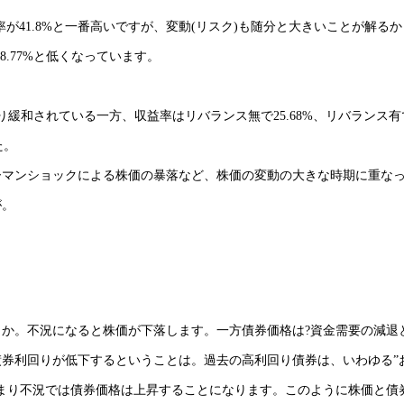
収益率が41.8%と一番高いですが、変動(リスク)も随分と大きいことが解る
8.77%と低くなっています。
なり緩和されている一方、収益率はリバランス無で25.68%、リバランス有
た。
ーマンショックによる株価の暴落など、株価の変動の大きな時期に重な
が。
か。不況になると株価が下落します。一方債券価格は?資金需要の減退
券利回りが低下するということは。過去の高利回り債券は、いわゆる”
まり不況では債券価格は上昇することになります。このように株価と債