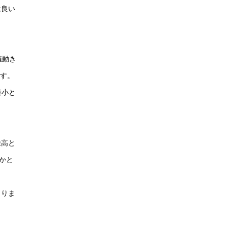
は良い
値動き
ます。
最小と
株高と
かと
まりま