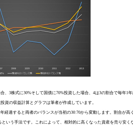
、3株式に30%そして国債に70%投資した場合、4は3の割合で毎年1
記投資の収益計算とグラフは筆者が作成しています。
年経過すると両者のバランスが当初の30:70から変動します。割合が高
するという手法です。これによって、相対的に高くなった資産を売り安く