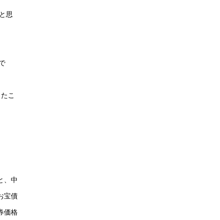
かと思
で
ったこ
と、中
お宝債
券価格