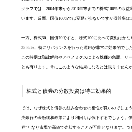
グラフでは、2004年末から2013年末までの株式100%の
います。反面、国債100%では変動が少ないですが収益率は1
一方、株式30、国債70ですと、株式100に比べて変動はか
35.82%。特にリバランスを行った運用が非常に効果的でし
この時期は郵政解散やアベノミクスによる株価の急騰、リ
とも有ります。常にこのような結果になるとは限りません
株式と債券の分散投資は特に効果的
では、なぜ株式と債券の組み合わせの相性が良いのでしょう
央銀行の金融緩和政策により利回りは低下するでしょう。債
券”となり市場で高値で売却することが可能となります。つ