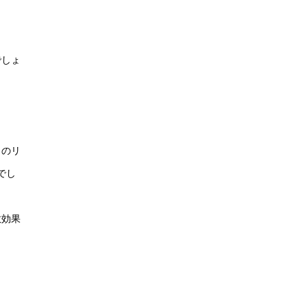
でしょ
。
とのリ
でし
散効果