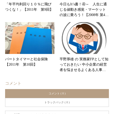
「年平均利回り１０％に飛び
今日もIt’s書！④～ 人生に通
つくな！」【2011年 第9回】
じる値動き感覚・マーケット
の波に乗ろう！【2008年 第4…
パートタイマーと社会保険
平野厚雄 の 実務家FPとして知
【2011年 第10回】
っておきたい 中小企業の経営
者を悩ませるよくある人事…
コメント
コメント ( 0 )
トラックバック ( 0 )