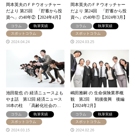
岡本英夫のＦＰウオッチャー
岡本英夫のＦＰウオッチャー
だより 第25回 「貯蓄から投
だより 第24回 「貯蓄から投
資へ」の40年②【2024年4月】
資へ」の40年①【2024年3月】
コラム
執筆実績
コラム
執筆実績
スポットコラム
スポットコラム
2024.04.24
2024.03.25
池田龍也 の 経済ニュースよも
嶋田雅嗣 の 生命保険業界概
やま話 第12回 経済ニュース
観 第2回 戦後復興 後編
10本の柱 「高齢化社会の…
【2024年2月】
コラム
執筆実績
コラム
執筆実績
スポットコラム
スポットコラム
2024.03.15
2024.02.26