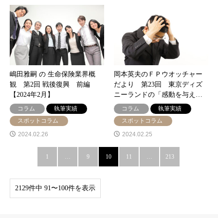
嶋田雅嗣 の 生命保険業界概
岡本英夫のＦＰウオッチャー
観 第2回 戦後復興 前編
だより 第23回 東京ディズ
【2024年2月】
ニーランドの「感動を与え…
コラム
執筆実績
コラム
執筆実績
スポットコラム
スポットコラム
2024.02.26
2024.02.25
1
…
9
10
11
…
213
2129件中 91〜100件を表示