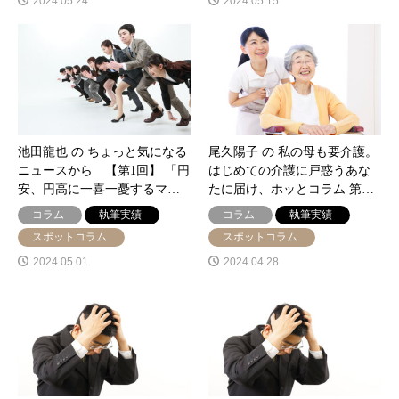
2024.05.24
2024.05.15
池田龍也 の ちょっと気になる
尾久陽子 の 私の母も要介護。
ニュースから 【第1回】 「円
はじめての介護に戸惑うあな
安、円高に一喜一憂するマ…
たに届け、ホッとコラム 第…
コラム
執筆実績
コラム
執筆実績
スポットコラム
スポットコラム
2024.05.01
2024.04.28