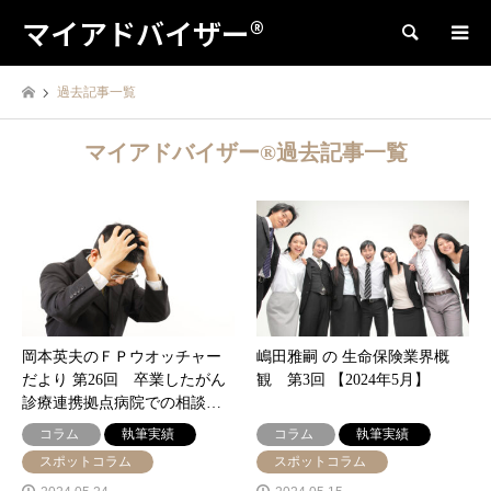
マイアドバイザー®
検索
過去記事一覧
マイアドバイザー®過去記事一覧
岡本英夫のＦＰウオッチャー
嶋田雅嗣 の 生命保険業界概
だより 第26回 卒業したがん
観 第3回 【2024年5月】
診療連携拠点病院での相談…
コラム
執筆実績
コラム
執筆実績
スポットコラム
スポットコラム