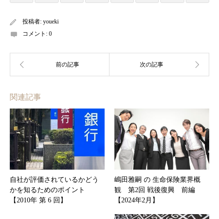
投稿者:
youeki
コメント:
0
関連記事
自社が評価されているかどう
嶋田雅嗣 の 生命保険業界概
かを知るためのポイント
観 第2回 戦後復興 前編
【2010年 第 6 回】
【2024年2月】