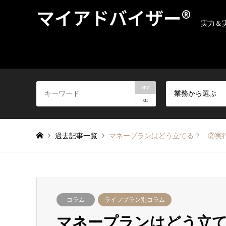
マイアドバイザー®
実力＆
and
業務から選ぶ
or
過去記事一覧
マネープランはどう立てる？ ②実行プ
コラム
ライフプラン別コラム
マネープランはどう立て