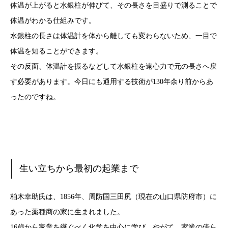
体温が上がると水銀柱が伸びて、その長さを目盛りで測ることで
体温がわかる仕組みです。
水銀柱の長さは体温計を体から離しても変わらないため、一目で
体温を知ることができます。
その反面、体温計を振るなどして水銀柱を遠心力で元の長さへ戻
す必要があります。今日にも通用する技術が130年余り前からあ
ったのですね。
生い立ちから最初の起業まで
柏木幸助氏は、1856年、周防国三田尻（現在の山口県防府市）に
あった薬種商の家に生まれました。
16歳から家業を継ぐべく化学を中心に学び、やがて、家業の傍ら