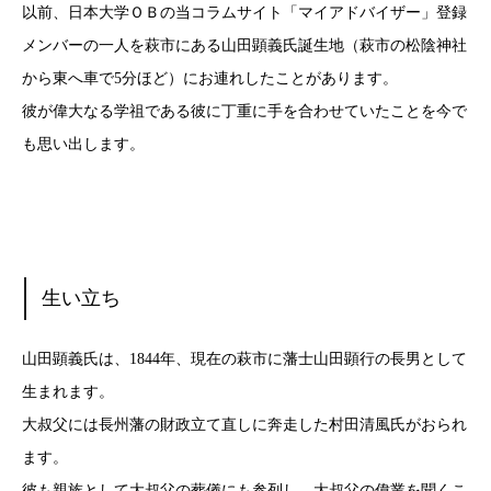
以前、日本大学ＯＢの当コラムサイト「マイアドバイザー」登録
メンバーの一人を萩市にある山田顕義氏誕生地（萩市の松陰神社
から東へ車で5分ほど）にお連れしたことがあります。
彼が偉大なる学祖である彼に丁重に手を合わせていたことを今で
も思い出します。
生い立ち
山田顕義氏は、1844年、現在の萩市に藩士山田顕行の長男として
生まれます。
大叔父には長州藩の財政立て直しに奔走した村田清風氏がおられ
ます。
彼も親族として大叔父の葬儀にも参列し、大叔父の偉業を聞くこ