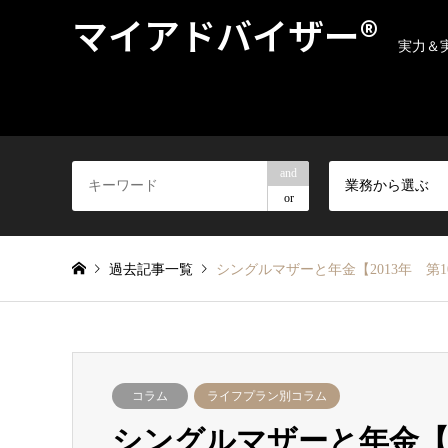
マイアドバイザー®
実力＆
and
業務から選ぶ
or
過去記事一覧
シングルマザーと年金【2013年 第1
コラム
ライフプラン別コラム
シングルマザーと年金【2