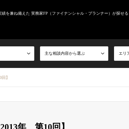
実績を兼ね備えた 実務家FP（ファイナンシャル・プランナー）が探せる
主な相談内容から選ぶ
エリ
0回】
013年 第10回】