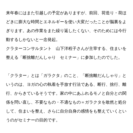
来年春にはまた引越しの予定がありますが、前回、荷造り・荷ほ
どきに膨大な時間とエネルギーを使い大変だったことが脳裏をよ
ぎります。あの作業をまた繰り返したくない、そのためには今行
動するしかないと一念発起。
クラターコンサルタント 山下洋程子さんが主宰する、住まいを
整える「断捨離だんしゃり セミナー」に参加したのでした。
「クラター」とは「ガラクタ」のこと、「断捨離だんしゃり」と
いうのは、ヨガの心の執着を手放す行法である、断行、捨行、離
行、からきているそうです。家の中にあふれるモノと自分との関
係を問い直し、不要なもの・不適なもの＝ガラクタを敢然と処分
して、住まいを整え、さらに自分自身の感情をも整えていくとい
うのがセミナーの目的です。