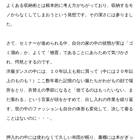
よくある収納術とは根本的に考え方がちがっており、収納するモ
ノからなくしてしまおうという発想です。その潔さには参りまし
た。
さて、セミナーが進められる中、自分の家の中の状態が実は「ゴ
ミ溜め」か、よくて「物置」であることにあらためて気づかさ
れ、愕然とするのです。
洋服ダンスの中には、１０年以上も前に買って（中には２０年以
上のものも！）ここ数年着た記憶のない服たちがわがもの顔で場
所をとり、衣替えの季節になると「捨てるのはもったいない、ま
だ着れる」という言葉が頭をかすめて、出し入れの作業を繰り返
す。世の中のファッションも自分の体形も変化して、決して着る
ことはないのに・・・。
押入れの中には使わなくて久しい布団が眠り、書棚には本がぎっ