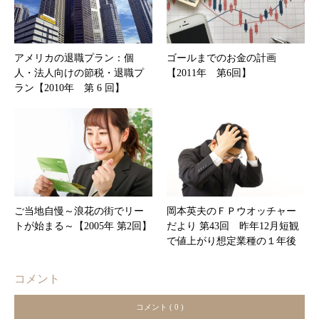
アメリカの退職プラン：個
ゴールまでのお金の計画
人・法人向けの節税・退職プ
【2011年 第6回】
ラン【2010年 第 6 回】
ご当地自慢～浪花の街でリー
岡本英夫のＦＰウオッチャー
トが始まる～【2005年 第2回】
だより 第43回 昨年12月短観
で値上がり想定業種の１年後
コメント
コメント ( 0 )