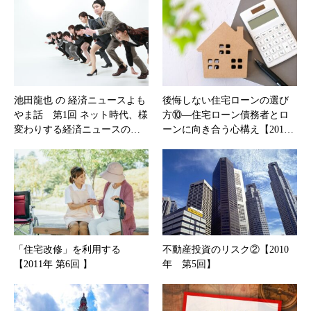
池田龍也 の 経済ニュースよも
後悔しない住宅ローンの選び
やま話 第1回 ネット時代、様
方⑩―住宅ローン債務者とロ
変わりする経済ニュースの…
ーンに向き合う心構え【201…
「住宅改修」を利用する
不動産投資のリスク②【2010
【2011年 第6回 】
年 第5回】