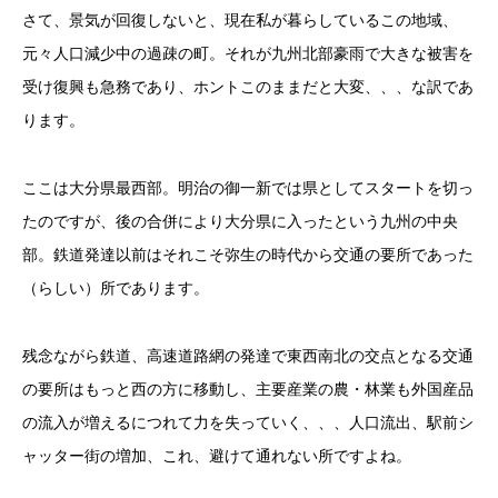
さて、景気が回復しないと、現在私が暮らしているこの地域、
元々人口減少中の過疎の町。それが九州北部豪雨で大きな被害を
受け復興も急務であり、ホントこのままだと大変、、、な訳であ
ります。
ここは大分県最西部。明治の御一新では県としてスタートを切っ
たのですが、後の合併により大分県に入ったという九州の中央
部。鉄道発達以前はそれこそ弥生の時代から交通の要所であった
（らしい）所であります。
残念ながら鉄道、高速道路網の発達で東西南北の交点となる交通
の要所はもっと西の方に移動し、主要産業の農・林業も外国産品
の流入が増えるにつれて力を失っていく、、、人口流出、駅前シ
ャッター街の増加、これ、避けて通れない所ですよね。