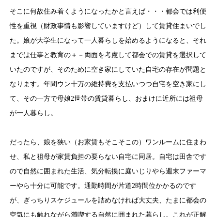
そこに何故住み着くようになったかと言えば・・・都会では利便
性を重視（財政事情も影響していますけど）して賃貸住まいでし
た。娘が大学生になって一人暮らしを始めるようになると、それ
までは仕事と教育の＋－両面を考慮して都会での賃貸を選択して
いたのですが、そのために空き家にしていた自宅の存在が問題と
なります。年間ウン十万の維持費を支払いつつ自宅を空き家にし
て、その一方で母娘2世帯の賃貸暮らし、おまけに近所には祖母
が一人暮らし。
だったら、娘を狭い（お家賃もそこそこの）ワンルームに住まわ
せ、私と祖母が家賃負担の要らない自宅に同居。自宅は田舎です
ので自然に囲まれた生活、気分転換に庭いじりやら週末ファーマ
ーやら十分に可能です。通勤時間が片道2時間位かかるのです
が、ぎっちりスケジュールを詰めなければ大丈夫、たまに都会の
空気にも触れながら満喫する自然に囲まれた暮らし。これが正解