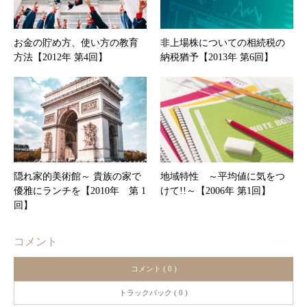
お金の貯め方、使い方の教育
非上場株についての相続税の
方法【2012年 第4回】
納税猶予【2013年 第6回】
隠れ家的美術館～ 貴族の家で
地域特性 ～平均値に気をつ
優雅にランチを【2010年 第 1
けて!!～【2006年 第1回】
回】
コメント
コメント ( 0 )
トラックバック ( 0 )