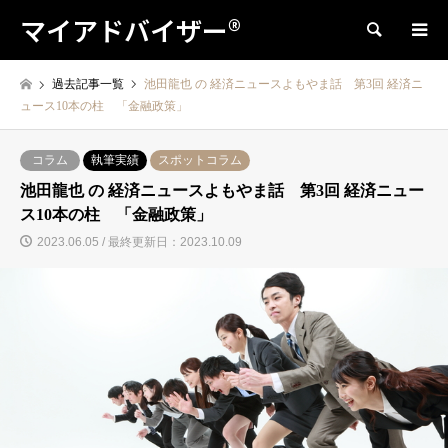
マイアドバイザー®
検索
過去記事一覧
池田龍也 の 経済ニュースよもやま話 第3回 経済ニ
ュース10本の柱 「金融政策」
コラム
執筆実績
スポットコラム
池田龍也 の 経済ニュースよもやま話 第3回 経済ニュー
ス10本の柱 「金融政策」
2023.06.05 / 最終更新日：2023.10.09