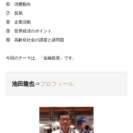
⑥ 消費動向
⑦ 貿易
⑧ 企業活動
⑨ 世界経済のポイント
⑩ 高齢化社会の課題と諸問題
今回のテーマは、「金融政策」です。
池田龍也
⇒
プロフィール