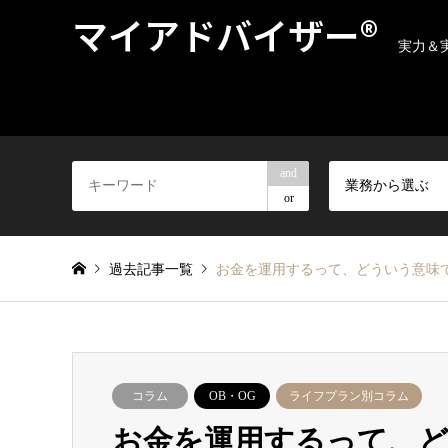
マイアドバイザー®
実力＆
and
業務から選ぶ
or
過去記事一覧
お金を運用するって、どういう意味です
コラム
OB・OG
ライフプラン別コラム
お金を運用するって、どう