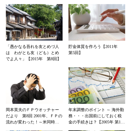
「愚かなる吾れを友とめづ人
貯金体質を作ろう【2011年
は わがとも友（ども）とめ
第5回】
でよ人々」【2015年 第8回】
岡本英夫のＦＰウオッチャー
年末調整のポイント ～ 海外勤
だより 第8回 2001年、ＦＰの
務・・・出国前にしておく税
流れが変わった！～米同時…
金の手続きは？【2005年 第1…