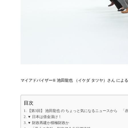
マイアドバイザー® 池田龍也 （イケダ タツヤ）さん によ
目次
【第3回】 池田龍也 の ちょっと気になるニュースから 
▼ 日本は借金漬け！
▼ 財政再建か積極財政か