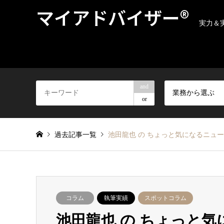
マイアドバイザー®
実力＆
and
業務から選ぶ
or
過去記事一覧
池田龍也 の ちょっと気になるニュ
コラム
執筆実績
スポットコラム
池田龍也 の ちょっと