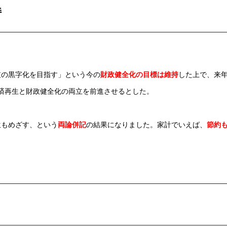
持
支の黒字化を目指す」という今の
財政健全化の目標は維持
した上で、来
済再生と財政健全化の両立を前進させるとした。
生もめざす、という
両論併記
の結果になりました。家計でいえば、
節約
。