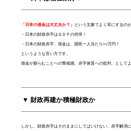
「日本の借金は大丈夫か？」
という文脈でよく耳にするの
・日本の財政赤字はＧＤＰの何倍！
・日本の財政赤字、借金は、国民一人当たり○○万円！
というような言い方です。
借金が膨らむことへの警戒感、赤字体質への批判、として
▼ 財政再建か積極財政か
しかし、財政赤字はそのままにしてはいけない、赤字解消