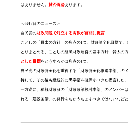
はありません。
賛否両論
あります。
＜6月7日のニュース＞
自民党の
財政問題で対立する両派が首相に提言
ことしの「骨太の方針」の焦点の1つ、財政健全化目標で、
とりまとめる、ことしの経済財政運営の基本方針「骨太の
とした目標
をどうするかは焦点の1つ。
自民党の財政健全化を重視する「財政健全化推進本部」の
持して、その後も継続的に黒字幅を確保すべきだ提言した
一方逆に、積極財政派の「財政政策検討本部」のメンバー
れる「建設国債」の発行をちゅうちょすべきではないなど