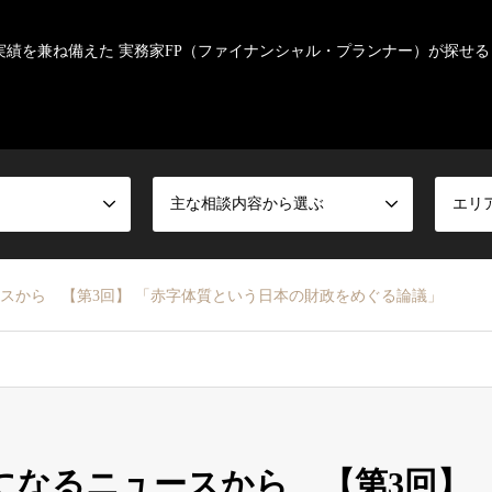
実績を兼ね備えた 実務家FP（ファイナンシャル・プランナー）が探せる
主な相談内容から選ぶ
エリ
ースから 【第3回】 「赤字体質という日本の財政をめぐる論議」
気になるニュースから 【第3回】