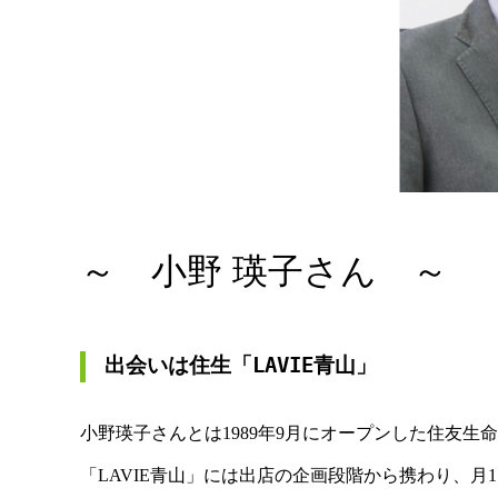
～ 小野 瑛子さん ～
出会いは住生「LAVIE青山」
小野瑛子さんとは1989年9月にオープンした住友生
「LAVIE青山」には出店の企画段階から携わり、