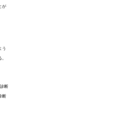
とが
よう
る。
と診断
診断