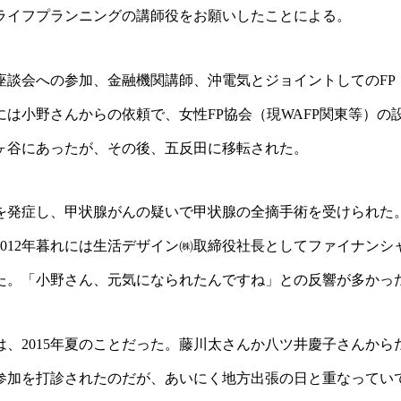
ライフプランニングの講師役をお願いしたことによる。
座談会への参加、金融機関講師、沖電気とジョイントしてのFP
には小野さんからの依頼で、女性FP協会（現WAFP関東等）の
ヶ谷にあったが、その後、五反田に移転された。
障害を発症し、甲状腺がんの疑いで甲状腺の全摘手術を受けられた
012年暮れには生活デザイン㈱取締役社長としてファイナンシ
た。「小野さん、元気になられたんですね」との反響が多かっ
、2015年夏のことだった。
藤川太さんか八ツ井慶子さんから
参加を打診されたのだが、あいにく地方出張の日と重なってい