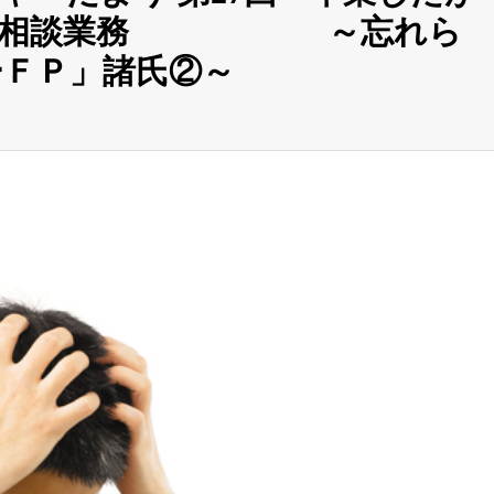
院での相談業務 ～忘れら
ＦＰ」諸氏②～