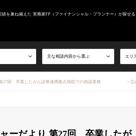
実績を兼ね備えた 実務家FP（ファイナンシャル・プランナー）が探せる
主な相談内容から選ぶ
エリ
り 第27回 卒業したがん診療連携拠点病院での相談業務 ～忘れ
ャーだより 第27回 卒業したが