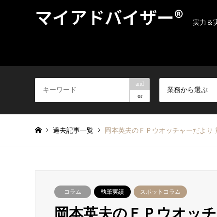
マイアドバイザー®
実力＆
and
業務から選ぶ
or
過去記事一覧
岡本英夫のＦＰウオッチャーだよ
コラム
執筆実績
スポットコラム
岡本英夫のＦＰウオッチ