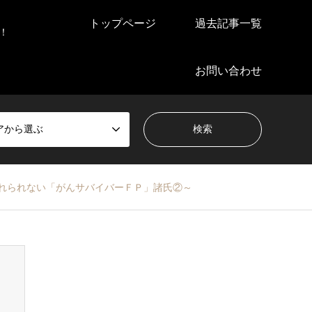
トップページ
過去記事一覧
！
お問い合わせ
アから選ぶ
られない「がんサバイバーＦＰ」諸氏②～