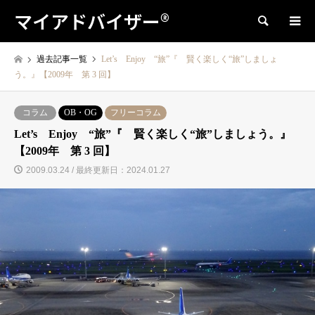
マイアドバイザー®
検索
過去記事一覧
Let’s Enjoy “旅”『 賢く楽しく“旅”しましょ
う。』【2009年 第 3 回】
コラム
OB・OG
フリーコラム
Let’s Enjoy “旅”『 賢く楽しく“旅”しましょう。』
【2009年 第 3 回】
2009.03.24 / 最終更新日：2024.01.27