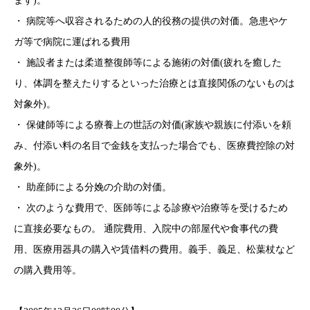
ます)。
・ 病院等へ収容されるための人的役務の提供の対価。急患やケ
ガ等で病院に運ばれる費用
・ 施設者または柔道整復師等による施術の対価(疲れを癒した
り、体調を整えたりするといった治療とは直接関係のないものは
対象外)。
・ 保健師等による療養上の世話の対価(家族や親族に付添いを頼
み、付添い料の名目で金銭を支払った場合でも、医療費控除の対
象外)。
・ 助産師による分娩の介助の対価。
・ 次のような費用で、医師等による診療や治療等を受けるため
に直接必要なもの。 通院費用、入院中の部屋代や食事代の費
用、医療用器具の購入や賃借料の費用。義手、義足、松葉杖など
の購入費用等。