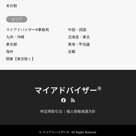
未分類
エリア
マイアドバイザー®事務局
中国・四国
九州・沖縄
北海道・東北
東京都
東海・甲信越
海外
近畿
関東【東京除く】
マイアドバイザー®
Facebook
RSS
特定商取引法
個人情報保護方針
©
マイアドバイザー®
. All Rights Reserved.