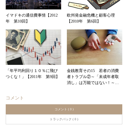
イマドキの通信費事情【2012
欧州発金融危機と顧客心理
年 第10回】
【2010年 第6回】
「年平均利回り１０％に飛び
金銭教育その15 若者の消費
つくな！」【2011年 第9回】
者トラブル②～「未成年者取
消し」は万能ではない！～…
コメント
コメント ( 0 )
トラックバック ( 0 )