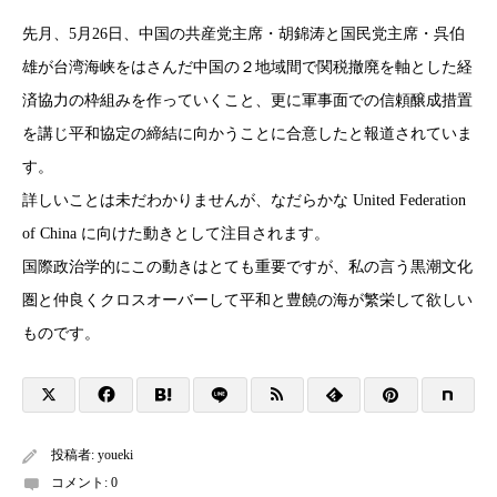
先月、5月26日、中国の共産党主席・胡錦涛と国民党主席・呉伯
雄が台湾海峡をはさんだ中国の２地域間で関税撤廃を軸とした経
済協力の枠組みを作っていくこと、更に軍事面での信頼醸成措置
を講じ平和協定の締結に向かうことに合意したと報道されていま
す。
詳しいことは未だわかりませんが、なだらかな United Federation
of China に向けた動きとして注目されます。
国際政治学的にこの動きはとても重要ですが、私の言う黒潮文化
圏と仲良くクロスオーバーして平和と豊饒の海が繁栄して欲しい
ものです。
投稿者:
youeki
コメント:
0