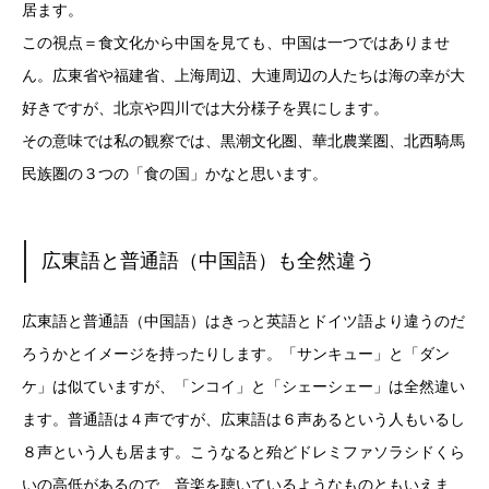
居ます。
この視点＝食文化から中国を見ても、中国は一つではありませ
ん。広東省や福建省、上海周辺、大連周辺の人たちは海の幸が大
好きですが、北京や四川では大分様子を異にします。
その意味では私の観察では、黒潮文化圏、華北農業圏、北西騎馬
民族圏の３つの「食の国」かなと思います。
広東語と普通語（中国語）も全然違う
広東語と普通語（中国語）はきっと英語とドイツ語より違うのだ
ろうかとイメージを持ったりします。「サンキュー」と「ダン
ケ」は似ていますが、「ンコイ」と「シェーシェー」は全然違い
ます。普通語は４声ですが、広東語は６声あるという人もいるし
８声という人も居ます。こうなると殆どドレミファソラシドくら
いの高低があるので、音楽を聴いているようなものともいえま