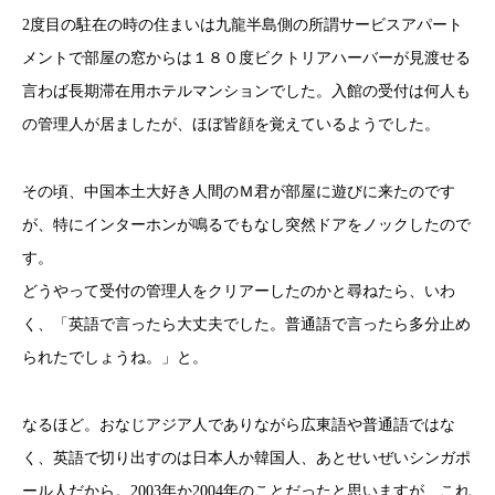
2度目の駐在の時の住まいは九龍半島側の所謂サービスアパート
メントで部屋の窓からは１８０度ビクトリアハーバーが見渡せる
言わば長期滞在用ホテルマンションでした。入館の受付は何人も
の管理人が居ましたが、ほぼ皆顔を覚えているようでした。
その頃、中国本土大好き人間のＭ君が部屋に遊びに来たのです
が、特にインターホンが鳴るでもなし突然ドアをノックしたので
す。
どうやって受付の管理人をクリアーしたのかと尋ねたら、いわ
く、「英語で言ったら大丈夫でした。普通語で言ったら多分止め
られたでしょうね。」と。
なるほど。おなじアジア人でありながら広東語や普通語ではな
く、英語で切り出すのは日本人か韓国人、あとせいぜいシンガポ
ール人だから。2003年か2004年のことだったと思いますが、これ