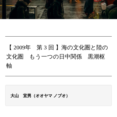
【 2009年 第 3 回 】
海の文化圏と陸の
文化圏
もう一つの日中関係 黒潮枢
軸
大山 宜男（オオヤマ ノブオ）