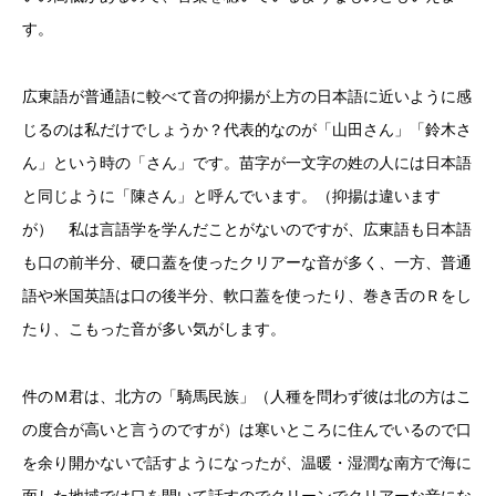
す。
広東語が普通語に較べて音の抑揚が上方の日本語に近いように感
じるのは私だけでしょうか？代表的なのが「山田さん」「鈴木さ
ん」という時の「さん」です。苗字が一文字の姓の人には日本語
と同じように「陳さん」と呼んでいます。（抑揚は違います
が） 私は言語学を学んだことがないのですが、広東語も日本語
も口の前半分、硬口蓋を使ったクリアーな音が多く、一方、普通
語や米国英語は口の後半分、軟口蓋を使ったり、巻き舌のＲをし
たり、こもった音が多い気がします。
件のＭ君は、北方の「騎馬民族」（人種を問わず彼は北の方はこ
の度合が高いと言うのですが）は寒いところに住んでいるので口
を余り開かないで話すようになったが、温暖・湿潤な南方で海に