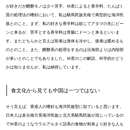
が好きだが醗酵モノは少々苦手。Ｍ君によると香辛料、たんぱく
質の処理法の嗜好において、私は騎馬民族失格で典型的な海洋民
族とのこと。まず、私の好きな香辛料は総じてアタマの先にビー
ンと来るが、苦手とする香辛料は胃腸にドーンと来るといいま
す。またどちらかと言えば前者は身体を冷やし、後者は暖めるも
のとのこと。また、醗酵系の処理をするのは沿海部よりは内陸部
が多いとのことでもありました。Ｍ君のこの解説、科学的かどう
かは知りませんが、私は納得しています。
食文化から見ても中国は一つではない
そう言えば、香港人の嗜好も海洋民族型に似ていると思います。
日本人は多分南方系海洋民族と北方系騎馬民族が混じっているの
でＭ君のようなウラルアルタイ語系の食物が刺身より好きな人も