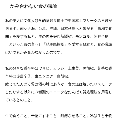
かみ合わない
食の議論
私の友人に文化人類学的物知り博士で中国本土フリークのＭ君が
居ます。南シナ海、台湾、沖縄、日本列島へと繋がる「黒潮文化
圏」を愛する私と、羊の肉を好む新疆省、モンゴル、朝鮮半島
（といった彼の言う）「騎馬民族圏」を愛するＭ君と、食の議論
はいつもかみ合わなかったのです。
私の好きな香辛料はワサビ、カラシ、土生姜、黒胡椒、苦手な香
辛料は赤唐辛子、生ニンニク、白胡椒。
総じてたんぱく質は酒の肴にあうが、食の道は焼いたりスモーク
したりする以外に３種類のユニークなたんぱく質処理法を用意し
ているとのこと。
生で食うこと、干物にすること、醗酵させること。私は生と干物