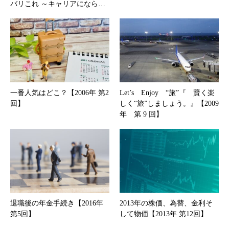
バリこれ ～キャリアになら…
一番人気はどこ？【2006年 第2
Let’s Enjoy “旅”『 賢く楽
回】
しく“旅”しましょう。』【2009
年 第 9 回】
退職後の年金手続き【2016年
2013年の株価、為替、金利そ
第5回】
して物価【2013年 第12回】