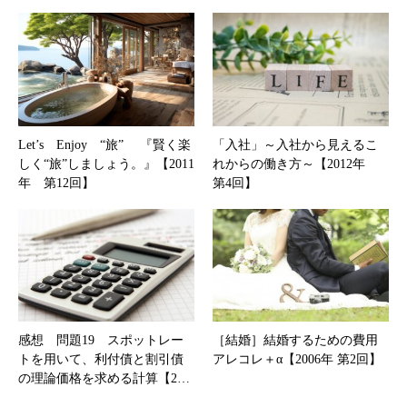
Let’s Enjoy “旅” 『賢く楽
「入社」～入社から見えるこ
しく“旅”しましょう。』【2011
れからの働き方～【2012年
年 第12回】
第4回】
感想 問題19 スポットレー
［結婚］結婚するための費用
トを用いて、利付債と割引債
アレコレ＋α【2006年 第2回】
の理論価格を求める計算【2…