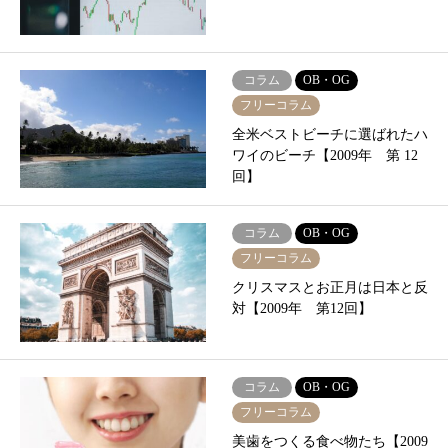
コラム
OB・OG
フリーコラム
全米ベストビーチに選ばれたハ
ワイのビーチ【2009年 第 12
回】
コラム
OB・OG
フリーコラム
クリスマスとお正月は日本と反
対【2009年 第12回】
コラム
OB・OG
フリーコラム
美歯をつくる食べ物たち【2009