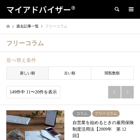
マイアドバイザー®
検索
過去記事一覧
フリーコラム
フリーコラム
並べ替え条件
新しい順
古い順
閲覧数順
149件中 11〜20件を表示


コラム
フリーコラム
自営業を始めるときの雇用保険
制度活用法【2009年 第 12
回】