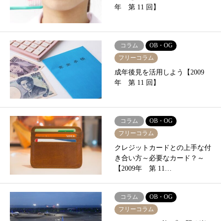
年 第 11 回】
コラム
OB・OG
フリーコラム
成年後見を活用しよう【2009
年 第 11 回】
コラム
OB・OG
フリーコラム
クレジットカードとの上手な付
き合い方～必要なカード？～
【2009年 第 11…
コラム
OB・OG
フリーコラム