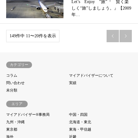
Let’s Enjoy “旅”『 賢く楽
しく“旅”しましょう。』【2009
年…
149件中 11〜20件を表示


カテゴリー
コラム
マイアドバイザーについて
問い合わせ
実績
未分類
エリア
マイアドバイザー®事務局
中国・四国
九州・沖縄
北海道・東北
東京都
東海・甲信越
海外
近畿