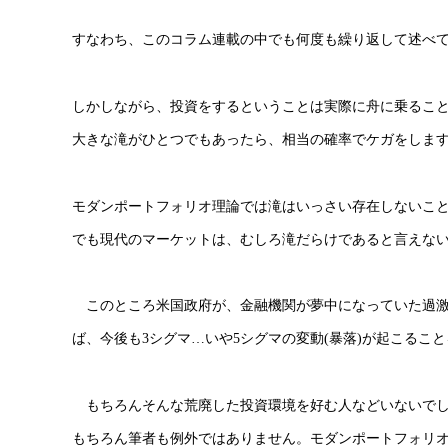
すなわち、このコラム連載の中でも何度も繰り返して述べ
しかしながら、投資をするということは実際に舟に乗るこ
大きな滝がひとつでもあったら、相当の確率でケガをしま
モダンポートフォリオ理論では滝はいっさい存在しないこ
でも現代のマーケットは、むしろ滝だらけであると言えな
このところ米国政府が、金融機関が夢中になっていた過激
ば、今後も3シグマ…いや5シグマの変動(暴落)が起こるこ
もちろんそんな荒廃した投資環境を好む人などいないで
もちろん筆者も例外ではありません。モダンポートフォリ