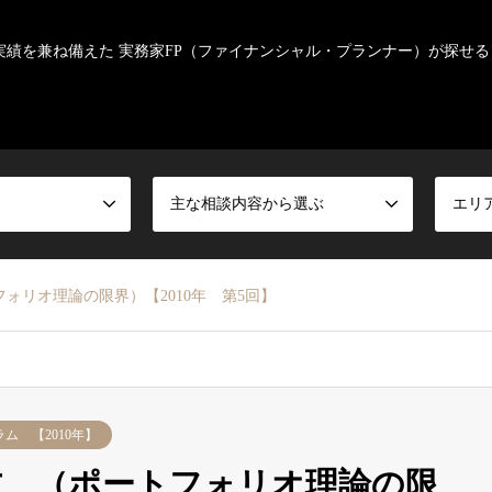
実績を兼ね備えた 実務家FP（ファイナンシャル・プランナー）が探せる
主な相談内容から選ぶ
エリ
ォリオ理論の限界）【2010年 第5回】
ム 【2010年】
方 （ポートフォリオ理論の限