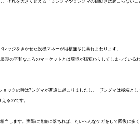
し、それを大きく超える「３シグマや５シグマの値動きは起こらないこ
バレッジをきかせた投機マネーが縦横無尽に暴れまわります。
成長期の平和なころのマーケットとは環境が様変わりしてしまっている
ョックの時は7シグマが普通に起こりましたし、（7シグマは極端とし
りえるのです。
に相当します。実際に滝壺に落ちれば、たいへんなケガをして回復に多