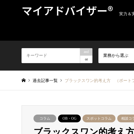
マイアドバイザー®
実力＆
and
業務から選ぶ
or
過去記事一覧
ブラックスワン的考え方 （ポートフ
コラム
OB・OG
スポットコラム
相談コラ
ブラックスワン的考え