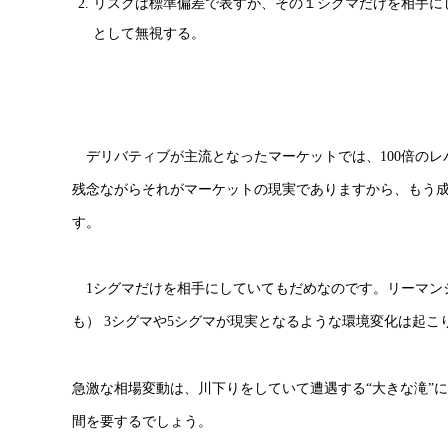
リスクは標準偏差で表すが、その１シグマだけを相手に
として無視する。
デリバティブが主流となったマーケットでは、100倍のレ
残念ながらそれがマーケットの現実でありますから、もう
す。
1シグマだけを相手にしていてもだめなのです。リーマンシ
も） 3シグマや5シグマが現実となるような環境変化は起こ
急激な相場変動は、川下りをしていて遭遇する“大きな滝”
間を要するでしょう。