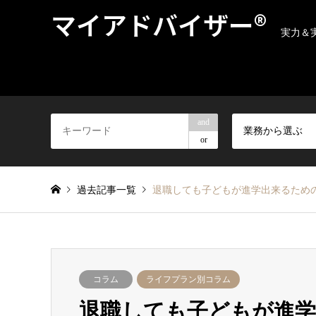
マイアドバイザー®
実力＆
and
業務から選ぶ
or
過去記事一覧
退職しても子どもが進学出来るための
コラム
ライフプラン別コラム
退職しても子どもが進