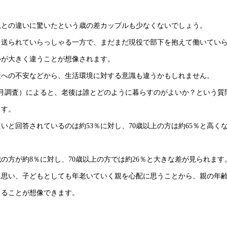
親との違いに驚いたという歳の差カップルも少なくないでしょう。
を送られていらっしゃる一方で、まだまだ現役で部下を抱えて働いてい
ルが大きく違うことが想像されます。
康への不安などから、生活環境に対する意識も違うかもしれません。
6月調査）によると、老後は誰とどのように暮らすのがよいか？という質
ます。
いと回答されているのは約53％に対し、70歳以上の方は約65％と高く
歳の方が約8％に対し、70歳以上の方では約26％と大きな差が見られます
に思い、子どもとしても年老いていく親を心配に思うことから、親の年
くることが想像できます。