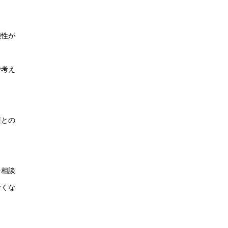
能性が
で考え
護との
を相談
おくな