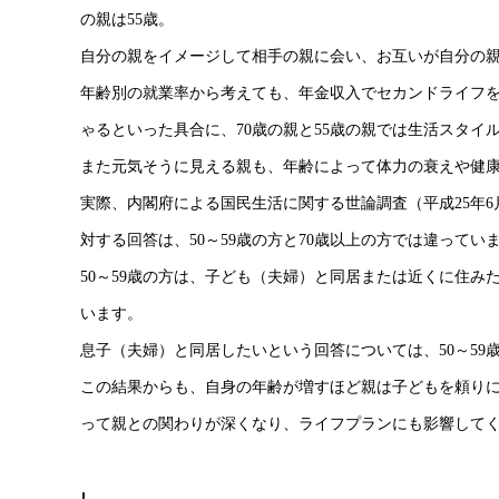
の親は55歳。
自分の親をイメージして相手の親に会い、お互いが自分の
年齢別の就業率から考えても、年金収入でセカンドライフ
ゃるといった具合に、70歳の親と55歳の親では生活スタイ
また元気そうに見える親も、年齢によって体力の衰えや健
実際、内閣府による国民生活に関する世論調査（平成25年
対する回答は、50～59歳の方と70歳以上の方では違ってい
50～59歳の方は、子ども（夫婦）と同居または近くに住みた
います。
息子（夫婦）と同居したいという回答については、50～59
この結果からも、自身の年齢が増すほど親は子どもを頼り
って親との関わりが深くなり、ライフプランにも影響して