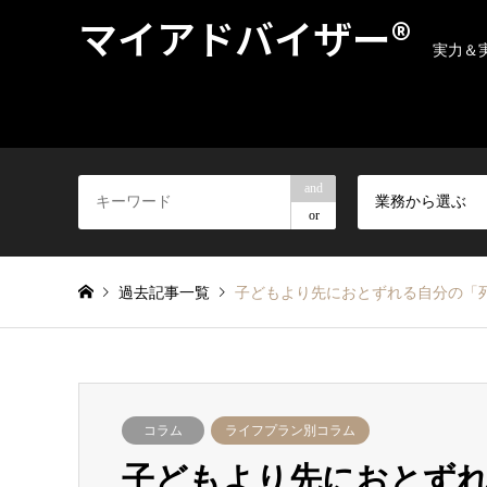
マイアドバイザー®
実力＆
and
業務から選ぶ
or
過去記事一覧
子どもより先におとずれる自分の「死
コラム
ライフプラン別コラム
子どもより先におとず