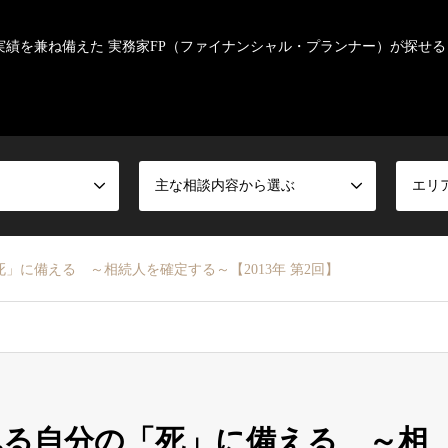
実績を兼ね備えた 実務家FP（ファイナンシャル・プランナー）が探せる
主な相談内容から選ぶ
エリ
」に備える ～相続人を確定する～【2013年 第2回】
れる自分の「死」に備える ～相