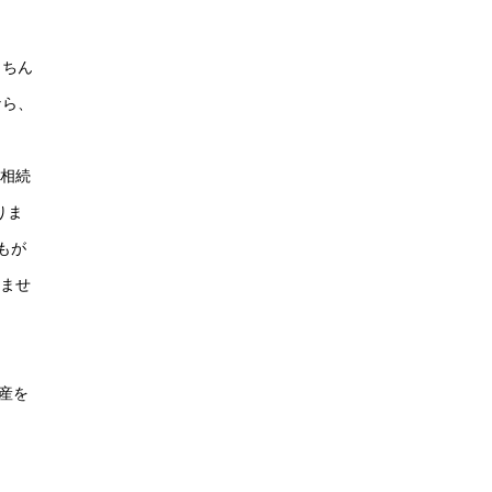
きちん
なら、
相続
りま
もが
ませ
産を