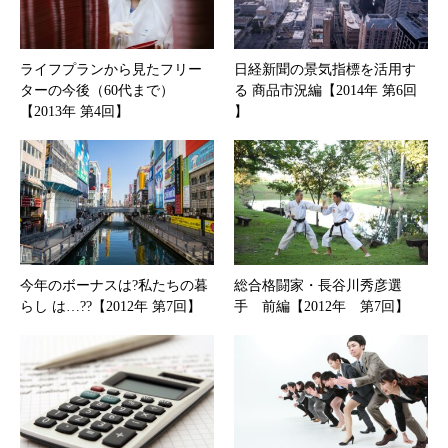
ライフプランから見たフリー
日経新聞の景気指標を活用す
ターの今後（60代まで）
る 商品市況編【2014年 第6回
【2013年 第4回】
】
今年のボーナスは?私たちの暮
総合格闘家・長谷川秀彦選
らし は…??【2012年 第7回】
手 前編【2012年 第7回】