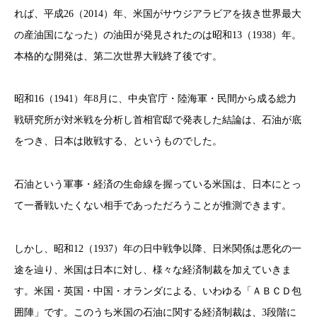
れば、平成26（2014）年、米国がサウジアラビアを抜き世界最大
の産油国になった）の油田が発見されたのは昭和13（1938）年。
本格的な開発は、第二次世界大戦終了後です。
昭和16（1941）年8月に、中央官庁・陸海軍・民間から成る総力
戦研究所が対米戦を分析し首相官邸で発表した結論は、石油が底
をつき、日本は敗戦する、というものでした。
石油という軍事・経済の生命線を握っている米国は、日本にとっ
て一番戦いたくない相手であっただろうことが推測できます。
しかし、昭和12（1937）年の日中戦争以降、日米関係は悪化の一
途を辿り、米国は日本に対し、様々な経済制裁を加えていきま
す。米国・英国・中国・オランダによる、いわゆる「ＡＢＣＤ包
囲陣」です。このうち米国の石油に関する経済制裁は、3段階に