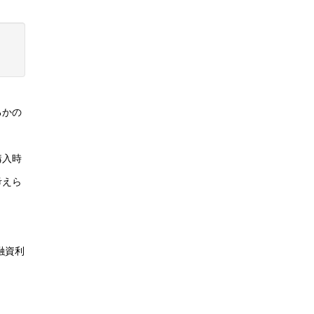
るかの
購入時
考えら
融資利