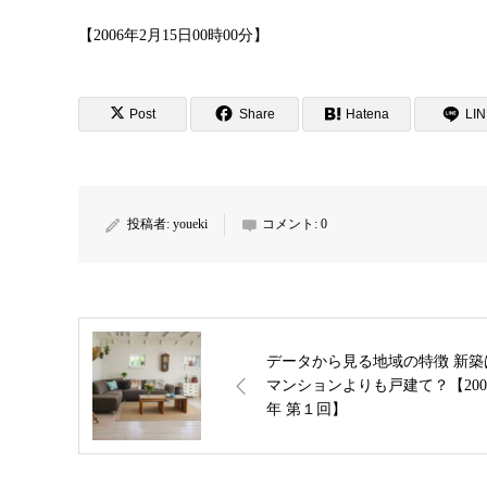
【2006年2月15日00時00分】
Post
Share
Hatena
LI
投稿者:
youeki
コメント:
0
データから見る地域の特徴 新築は
マンションよりも戸建て？【200
年 第１回】