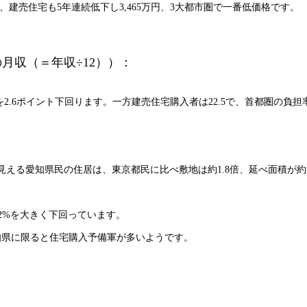
、建売住宅も5年連続低下し3,465万円、3大都市圏で一番低価格です。
月収（＝年収÷12））：
2.6ポイント下回ります。一方建売住宅購入者は22.5で、首都圏の負担率2
ら見える愛知県民の住居は、東京都民に比べ敷地は約1.8倍、延べ面積が約1
1.2%を大きく下回っています。
知県に限ると住宅購入予備軍が多いようです。