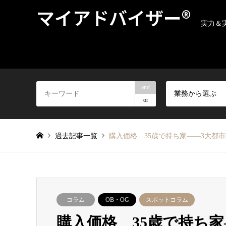
マイアドバイザー®
実力＆
and
業務から選ぶ
or
過去記事一覧
購入価格 35歳で持ち家――3大都市圏
コラム
OB・OG
スポットコラム
購入価格 35歳で持ち