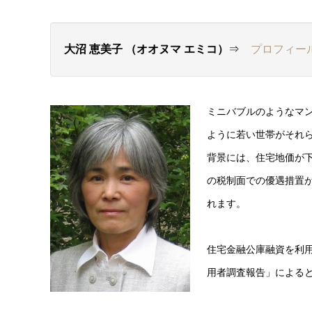
大沼 恵美子 （オオヌマ エミコ）
⇒
プロフィー
ミニバブルのようなマン
ように若い世帯がそれ
背景には、住宅地価が
の税制面での優遇措置
れます。
住宅金融公庫融資を利用
用者調査報告」による