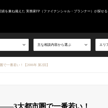
実績を兼ね備えた 実務家FP（ファイナンシャル・プランナー）が探せる
主な相談内容から選ぶ
エリ
で一番若い！【2006年 第2回】
家――3大都市圏で一番若い！