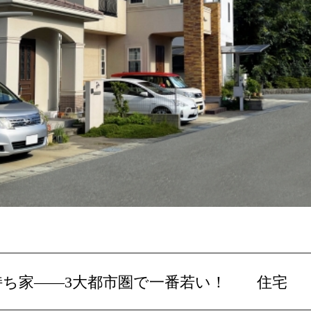
歳で持ち家――3大都市圏で一番若い！ 住宅