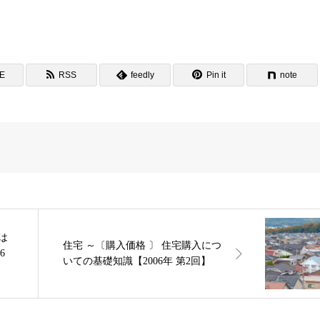
NE
RSS
feedly
Pin it
note
住宅 ～〔購入価格 〕 住宅購入につ
6
いての基礎知識【2006年 第2回】