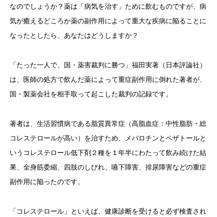
なのでしょうか？薬は「病気を治す」ために飲むものですが、病
気が癒えるどころか薬の副作用によって重大な疾病に陥ることに
なったとしたら、あなたはどうしますか？
「たった一人で、国・薬害裁判に勝つ」福田実著（日本評論社）
は、医師の処方で飲んだ薬によって重症副作用に倒れた著者が、
国・製薬会社を相手取って起こした裁判の記録です。
著者は、生活習慣病である脂質異常症（高脂血症：中性脂肪・総
コレステロールが高い）を治すため、メバロチンとベザトールと
いうコレステロール低下剤２種を１年半にわたって飲み続けた結
果、全身筋委縮、四肢のしびれ、嚥下障害、排尿障害などの重症
副作用に陥ったのです。
「コレステロール」といえば、健康診断を受けると必ず検査され