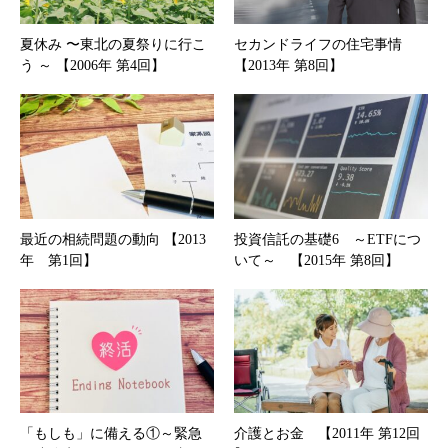
夏休み 〜東北の夏祭りに行こ
セカンドライフの住宅事情
う ～ 【2006年 第4回】
【2013年 第8回】
最近の相続問題の動向 【2013
投資信託の基礎6 ～ETFにつ
年 第1回】
いて～ 【2015年 第8回】
「もしも」に備える①～緊急
介護とお金 【2011年 第12回