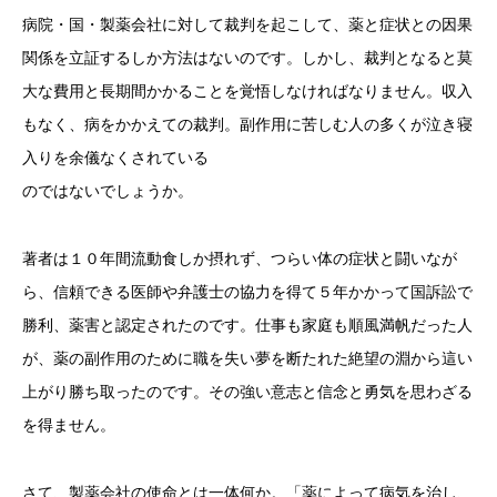
病院・国・製薬会社に対して裁判を起こして、薬と症状との因果
関係を立証するしか方法はないのです。しかし、裁判となると莫
大な費用と長期間かかることを覚悟しなければなりません。収入
もなく、病をかかえての裁判。副作用に苦しむ人の多くが泣き寝
入りを余儀なくされている
のではないでしょうか。
著者は１０年間流動食しか摂れず、つらい体の症状と闘いなが
ら、信頼できる医師や弁護士の協力を得て５年かかって国訴訟で
勝利、薬害と認定されたのです。仕事も家庭も順風満帆だった人
が、薬の副作用のために職を失い夢を断たれた絶望の淵から這い
上がり勝ち取ったのです。その強い意志と信念と勇気を思わざる
を得ません。
さて、製薬会社の使命とは一体何か。「薬によって病気を治し、