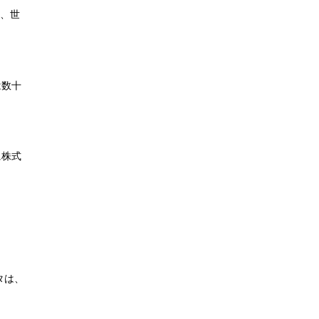
は、世
は数十
に株式
タは、