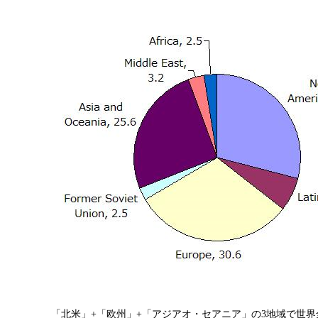
「北米」+「欧州」+「アジアオ・セアニア」の3地域で世界