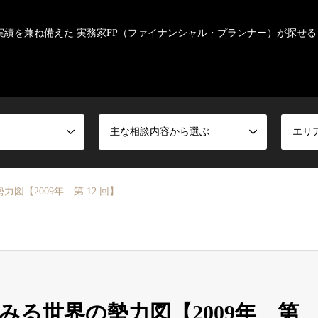
実績を兼ね備えた 実務家FP（ファイナンシャル・プランナー）が探せる
主な相談内容から選ぶ
エリ
図【2009年 第 12 回】
みる世界の勢力図【2009年 第