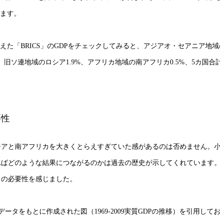
ります。
えた「BRICS」のGDPをチェックしてみると、アジアオ・セアニア地
%、旧ソ連地域のロシア1.9%、アフリカ地域の南アフリカ0.5%、5カ国合
要性
シアと南アフリカを大きくとらえすぎていた感があるのは否めません。
ればどのような結果につながるのかは過去の歴史が示してくれています
スの必要性を感じました。
と同データをもとに作成された図（1969-2009実質GDPの推移）を引用して