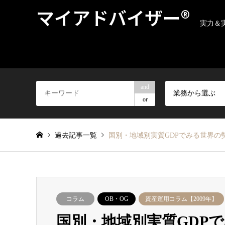
マイアドバイザー®
実力＆
and
業務から選ぶ
or
過去記事一覧
国別・地域別実質GDPでみる世界の勢力
コラム
OB・OG
資産運用コラム【2009年】
国別・地域別実質GDPで