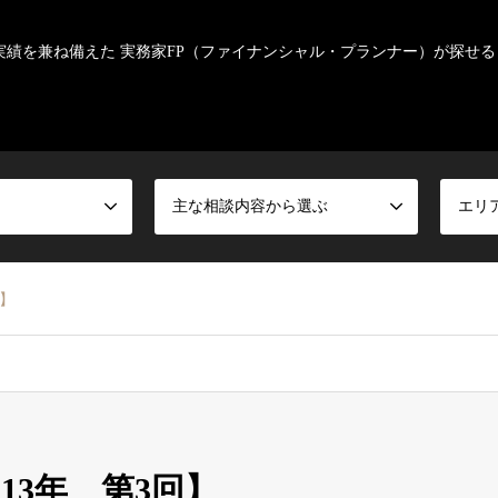
実績を兼ね備えた 実務家FP（ファイナンシャル・プランナー）が探せる
主な相談内容から選ぶ
エリ
回】
13年 第3回】