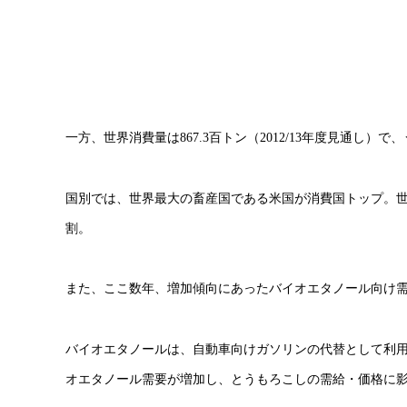
一方、世界消費量は867.3百トン（2012/13年度見通し）
国別では、世界最大の畜産国である米国が消費国トップ。世
割。
また、ここ数年、増加傾向にあったバイオエタノール向け需
バイオエタノールは、自動車向けガソリンの代替として利
オエタノール需要が増加し、とうもろこしの需給・価格に