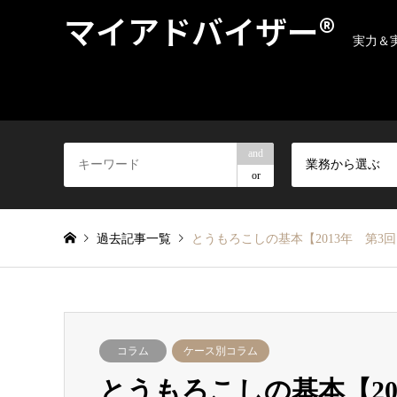
マイアドバイザー®
実力＆
and
業務から選ぶ
or
過去記事一覧
とうもろこしの基本【2013年 第3
コラム
ケース別コラム
とうもろこしの基本【20