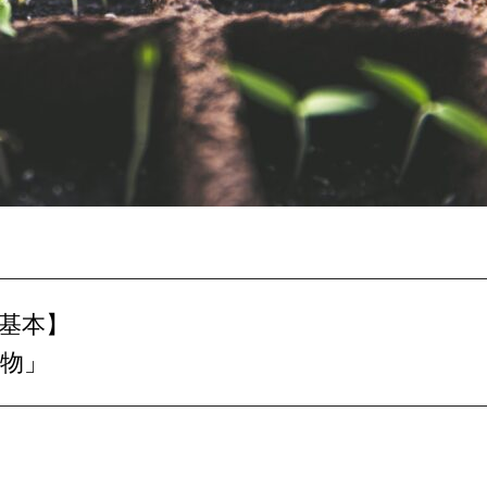
の基本】
穀物」