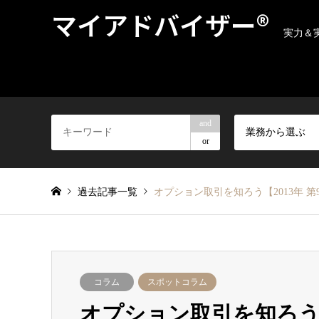
マイアドバイザー®
実力＆
and
業務から選ぶ
or
過去記事一覧
オプション取引を知ろう【2013年 第
コラム
スポットコラム
オプション取引を知ろう【