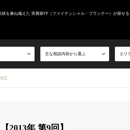
実績を兼ね備えた 実務家FP（ファイナンシャル・プランナー）が探せる
主な相談内容から選ぶ
エリ
9回】
2013年 第9回】