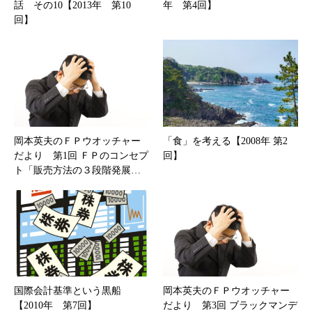
話 その10【2013年 第10
年 第4回】
回】
岡本英夫のＦＰウオッチャー
「食」を考える【2008年 第2
だより 第1回 ＦＰのコンセプ
回】
ト「販売方法の３段階発展…
国際会計基準という黒船
岡本英夫のＦＰウオッチャー
【2010年 第7回】
だより 第3回 ブラックマンデ