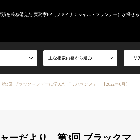
実績を兼ね備えた 実務家FP（ファイナンシャル・プランナー）が探せる
主な相談内容から選ぶ
エリ
第3回 ブラックマンデーに学んだ「リバランス」 【2022年6月】
ャーだより 第3回 ブラックマ