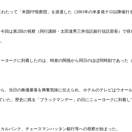
回にわたって「米国FP視察団」を派遣した（2001年の米多発テロ以降催行
今回は第2回の視察（同行講師・太田達男三井信託銀行信託部長）で得
い。
がニューヨークに到着したのは、時差の関係から同日のほぼ同時刻であった
から、当日の株価暴落を興奮気味に伝えられ、ホテルのテレビはウオー
ていた。歴史に残る「ブラックマンデー」の日にニューヨークに到着し
ミカルバンク、チェースマンハッタン銀行等への視察が始まった。