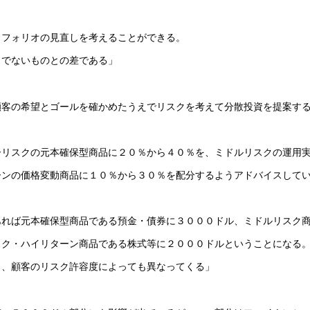
トフォリオの見直しを考えることができる。
うでないものとの差である」
顧客の希望とゴールを確かめたうえでリスクを考えて分散投資を提案す
ーリスクの元本確保型商品に２０％から４０％を、ミドルリスクの運用
ーンの価格変動商品に１０％から３０％を配分するようアドバイスして
あれば元本確保型商品である預金・債券に３０００ドル、ミドルリスク
スク・ハイリターン商品である株式等に２０００ドルということになる
し、顧客のリスク許容度によっても異なってくる」