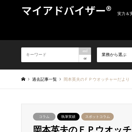
マイアドバイザー®
実力＆
and
業務から選ぶ
or
過去記事一覧
岡本英夫のＦＰウオッチャーだより 
コラム
執筆実績
スポットコラム
岡本英夫のＦＰウオッチ