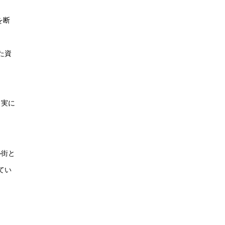
を断
た資
（実に
ル街と
てい