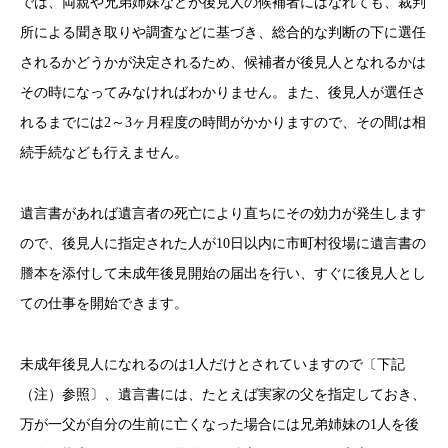
では、両親や兄弟姉妹などが後見人の候補者にはなれても、裁判
所による聞き取りや調査などに基づき、総合的な判断の下に選任
されるかどうかが決定されるため、候補者が後見人となれるかは
その時になってみなければわかりません。また、後見人が選任さ
れるまでには2～3ヶ月程度の時間がかかりますので、その間は相
続手続なども行えません。
遺言書があれば遺言者の死亡により直ちにその効力が発生します
ので、後見人に指定された人が10日以内に市町村役場に遺言書の
謄本を添付して未成年後見開始の届出を行い、すぐに後見人とし
ての仕事を開始できます。
未成年後見人になれるのは1人だけとされていますので〔下記
（注）参照〕、遺言書には、たとえば実家の父を指定しておき、
万が一父が自分の生前に亡くなった場合には兄弟姉妹の1人を後