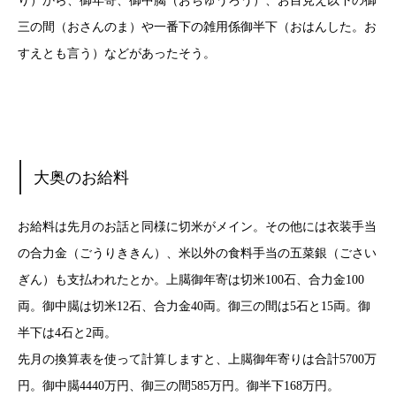
り）から、御年寄、御中臈（おちゅうろう）、お目見え以下の御
三の間（おさんのま）や一番下の雑用係御半下（おはんした。お
すえとも言う）などがあったそう。
大奥のお給料
お給料は先月のお話と同様に切米がメイン。その他には衣装手当
の合力金（ごうりききん）、米以外の食料手当の五菜銀（ごさい
ぎん）も支払われたとか。上臈御年寄は切米100石、合力金100
両。御中臈は切米12石、合力金40両。御三の間は5石と15両。御
半下は4石と2両。
先月の換算表を使って計算しますと、上臈御年寄りは合計5700万
円。御中臈4440万円、御三の間585万円。御半下168万円。