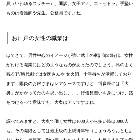
員（いわゆるスッチー）、通訳、女子アナ、エトセトラ。手堅い
ものは看護師や先生、公務員ですよね。
お江戸の女性の職業は
はてさて、男性中心のイメージが強い武士の家計簿の時代。女性
が付ける職業にはどのようなものがあったのでしょう。私のよく
観るTV時代劇では女医さんや 女火消、十手持ちが活躍しており
ます。陽炎のお銀さまはレアケースですけど、博多座には「大
奥」がかかってたのを思い出し、、、行儀見習いを身につけ、箔
をつけるって意味でも、大奥はアリですよね。
調べてみますと、大奥で働く女性は1000人から多い時は3000人
も。その職階としては最上級の上臈御年寄（じょうろうおとしよ