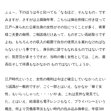
ふぇ～。下のほうは今と比べても「なるほど、そんなもの」です
みますが、さすがは上臈御年寄。こちらは御台所様に付き従って
江戸へ来られた公家出身の女性がその位につくことが多く、将軍
様ご夫妻の御用、ご相談係だけあって、ものすごい高給取りです
よね。もちろんその収入の範囲で自分の使用人を雇わなければな
らないという事ですし、身分的に誰でもなれるものではないです
が。気苦労が多そうですが、当時の働く女性としては、これ、最
高位そして待遇もなかなかの ものではないでしょうか。
江戸時代というと、女性の権利は今ほど確立していなかったとい
う認識が一般的ですが、ごく一部とはいえ、なかなか「稼ぐ女
性」もいらっしゃった・・・いや あ、これは意外な発見でし
た。とはいえ、給湯器も電子レンジもなく、プライバシーという
概念、何より労働基準法もない時代の住み込み御奉公。年収500